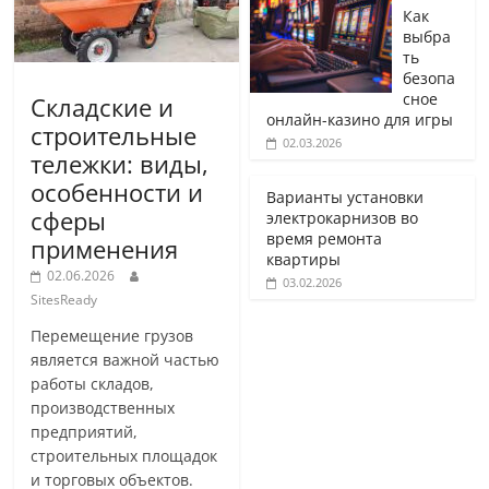
Как
выбра
ть
безопа
сное
Складские и
онлайн-казино для игры
строительные
02.03.2026
тележки: виды,
особенности и
Варианты установки
сферы
электрокарнизов во
время ремонта
применения
квартиры
02.06.2026
03.02.2026
SitesReady
Перемещение грузов
является важной частью
работы складов,
производственных
предприятий,
строительных площадок
и торговых объектов.