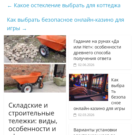
←
Какое остекление выбрать для коттеджа
Как выбрать безопасное онлайн-казино для
игры
→
Гадание на рунах «Да
или Нет»: особенности
древнего способа
получения ответа
02.06.2026
Как
выбра
ть
безопа
сное
Складские и
онлайн-казино для игры
строительные
02.03.2026
тележки: виды,
особенности и
Варианты установки