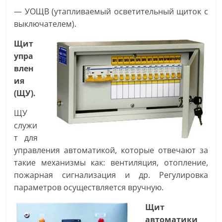
— УОЩВ (утапливаемый осветительный щиток с
выключателем).
Щит
упра
влен
ия
(ЩУ).
ЩУ
служи
т для
управления автоматикой, которые отвечают за
такие механизмы как: вентиляция, отопление,
пожарная сигнализация и др. Регулировка
параметров осуществляется вручную.
Щит
автоматики