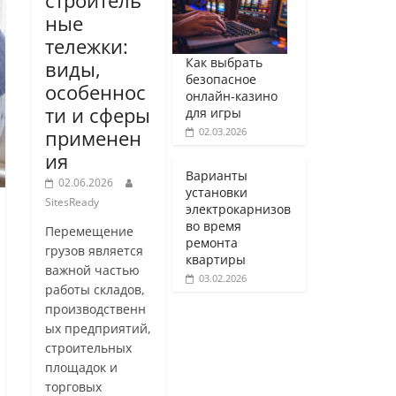
строитель
ные
тележки:
Как выбрать
виды,
безопасное
особеннос
онлайн-казино
ти и сферы
для игры
02.03.2026
применен
ия
Варианты
02.06.2026
установки
SitesReady
электрокарнизов
во время
Перемещение
ремонта
грузов является
квартиры
важной частью
03.02.2026
работы складов,
производственн
ых предприятий,
строительных
площадок и
торговых