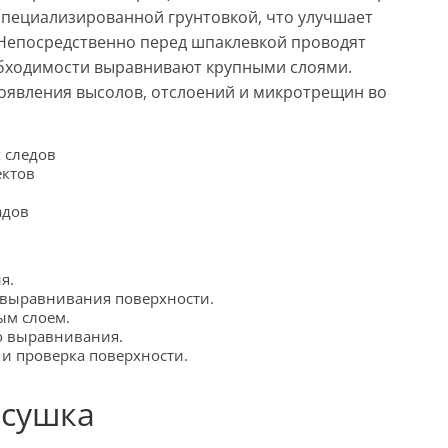
 специализированной грунтовкой, что улучшает
 Непосредственно перед шпаклевкой проводят
обходимости выравнивают крупными слоями.
появления высолов, отслоений и микротрещин во
 следов
ектов
адов
я.
 выравнивания поверхности.
ым слоем.
о выравнивания.
и проверка поверхности.
 сушка