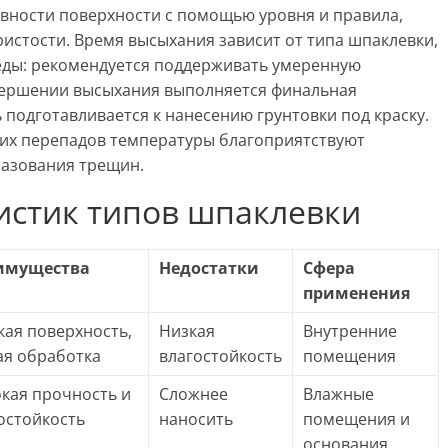
овности поверхности с помощью уровня и правила,
истости. Время высыхания зависит от типа шпаклевки,
еды: рекомендуется поддерживать умеренную
авершении высыхания выполняется финальная
 подготавливается к нанесению грунтовки под краску.
ких перепадов температуры благоприятствуют
разования трещин.
истик типов шпаклевки
имущества
Недостатки
Сфера
применения
кая поверхность,
Низкая
Внутренние
ая обработка
влагостойкость
помещения
кая прочность и
Сложнее
Влажные
остойкость
наносить
помещения и
основания