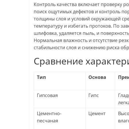
Контроль качества включает проверку р
поиск ощутимых дефектов и контроль пор
толщины слоя и условий окружающей ср
температуру и избегать протоков. По з
шлифовка, удаляется пыль, и поверхность
Нормальная влажность и отсутствие рез
стабильности слоя и снижению риска об
Сравнение характер
Тип
Основа
Пре
Гипсовая
Гипс
Глад
легк
Цементно-
Цемент
Высо
песчаная
влаг