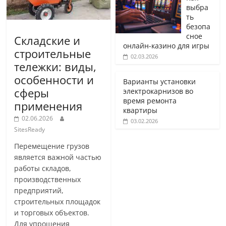
выбра
ть
безопа
сное
Складские и
онлайн-казино для игры
строительные
02.03.2026
тележки: виды,
особенности и
Варианты установки
сферы
электрокарнизов во
время ремонта
применения
квартиры
02.06.2026
03.02.2026
SitesReady
Перемещение грузов
является важной частью
работы складов,
производственных
предприятий,
строительных площадок
и торговых объектов.
Для упрощения