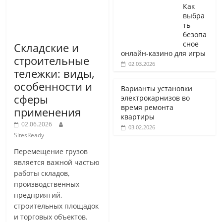
Как
выбра
ть
безопа
сное
Складские и
онлайн-казино для игры
строительные
02.03.2026
тележки: виды,
особенности и
Варианты установки
сферы
электрокарнизов во
время ремонта
применения
квартиры
02.06.2026
03.02.2026
SitesReady
Перемещение грузов
является важной частью
работы складов,
производственных
предприятий,
строительных площадок
и торговых объектов.