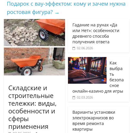
Подарок с вау-эффектом: кому и зачем нужна
ростовая фигура?
→
Гадание на рунах «Да
или Нет»: особенности
древнего способа
получения ответа
02.06.2026
Как
выбра
ть
безопа
сное
Складские и
онлайн-казино для игры
строительные
02.03.2026
тележки: виды,
особенности и
Варианты установки
сферы
электрокарнизов во
время ремонта
применения
квартиры