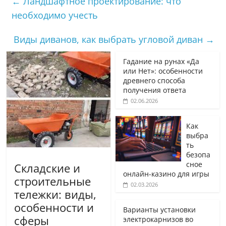
←
Ландшафтное проектирование: что
необходимо учесть
Виды диванов, как выбрать угловой диван
→
Гадание на рунах «Да
или Нет»: особенности
древнего способа
получения ответа
02.06.2026
Как
выбра
ть
безопа
сное
Складские и
онлайн-казино для игры
строительные
02.03.2026
тележки: виды,
особенности и
Варианты установки
сферы
электрокарнизов во