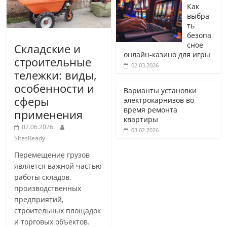
Как
выбра
ть
безопа
сное
Складские и
онлайн-казино для игры
строительные
02.03.2026
тележки: виды,
особенности и
Варианты установки
сферы
электрокарнизов во
время ремонта
применения
квартиры
02.06.2026
03.02.2026
SitesReady
Перемещение грузов
является важной частью
работы складов,
производственных
предприятий,
строительных площадок
и торговых объектов.