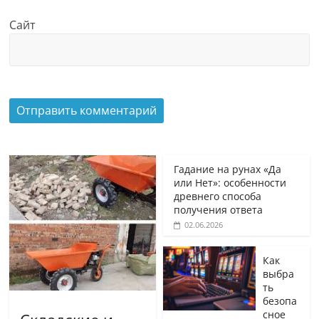
Сайт
Гадание на рунах «Да
или Нет»: особенности
древнего способа
получения ответа
02.06.2026
Как
выбра
ть
безопа
сное