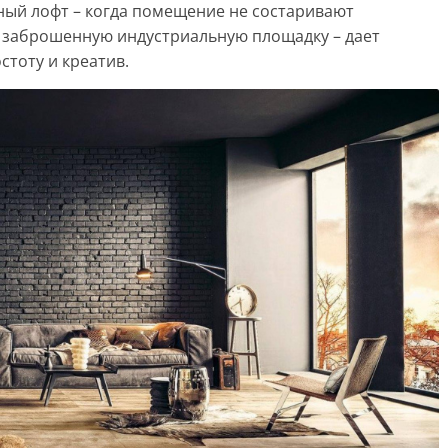
ный лофт – когда помещение не состаривают
 заброшенную индустриальную площадку – дает
тоту и креатив.