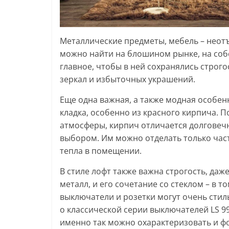
Металлические предметы, мебель – неот
можно найти на блошином рынке, на соб
главное, чтобы в ней сохранялись строг
зеркал и избыточных украшений.
Еще одна важная, а также модная особен
кладка, особенно из красного кирпича. 
атмосферы, кирпич отличается долговеч
выбором. Им можно отделать только част
тепла в помещении.
В стиле лофт также важна строгость, даж
металл, и его сочетание со стеклом – в то
выключатели и розетки могут очень стил
о классической серии выключателей LS 9
именно так можно охарактеризовать и фор