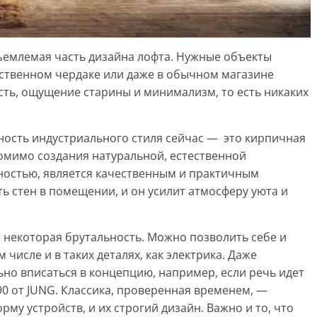
ъемлемая часть дизайна лофта. Нужные объекты
ственном чердаке или даже в обычном магазине
ость, ощущение старины и минимализм, то есть никаких
ность индустриального стиля сейчас — это кирпичная
Помимо создания натуральной, естественной
ностью, является качественным и практичным
ь стен в помещении, и он усилит атмосферу уюта и
е некоторая брутальность. Можно позволить себе и
м числе и в таких деталях, как электрика. Даже
ьно вписаться в концепцию, например, если речь идет
90 от JUNG. Классика, проверенная временем, —
му устройств, и их строгий дизайн. Важно и то, что