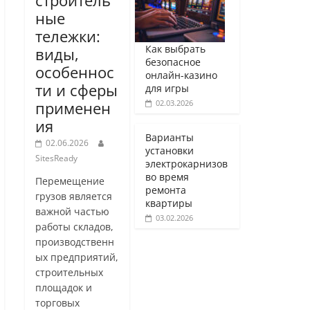
строитель
ные
тележки:
Как выбрать
виды,
безопасное
особеннос
онлайн-казино
ти и сферы
для игры
02.03.2026
применен
ия
Варианты
02.06.2026
установки
SitesReady
электрокарнизов
во время
Перемещение
ремонта
грузов является
квартиры
важной частью
03.02.2026
работы складов,
производственн
ых предприятий,
строительных
площадок и
торговых