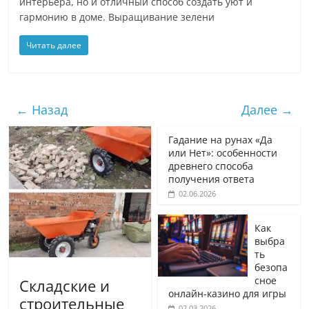
интерьера, но и отличный способ создать уют и
гармонию в доме. Выращивание зелени
Читать далее
← Назад
Далее →
Гадание на рунах «Да
или Нет»: особенности
древнего способа
получения ответа
02.06.2026
Как
выбра
ть
безопа
сное
Складские и
онлайн-казино для игры
строительные
02.03.2026